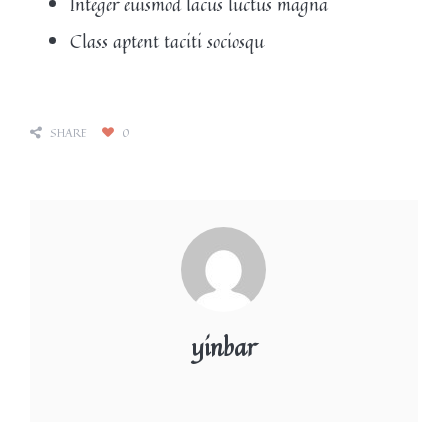
Integer euismod lacus luctus magna
Class aptent taciti sociosqu
SHARE
0
yinbar